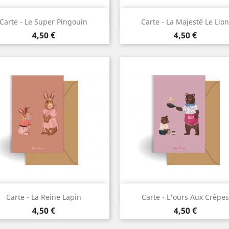
Aperçu rapide
Aperçu rapide


Carte - Le Super Pingouin
Carte - La Majesté Le Lion
Prix
Prix
4,50 €
4,50 €
Aperçu rapide
Aperçu rapide


Carte - La Reine Lapin
Carte - L'ours Aux Crêpes
Prix
Prix
4,50 €
4,50 €