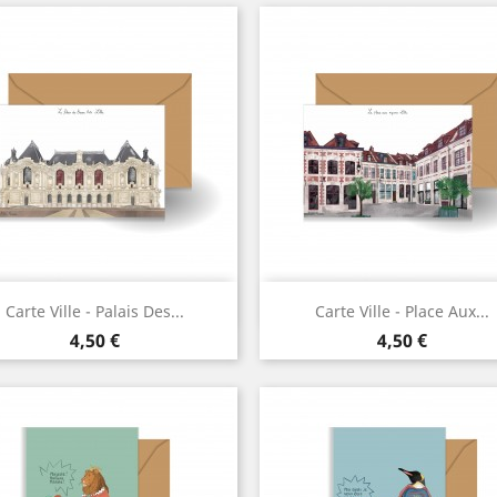
Aperçu rapide
Aperçu rapide


Carte Ville - Palais Des...
Carte Ville - Place Aux...
Prix
Prix
4,50 €
4,50 €