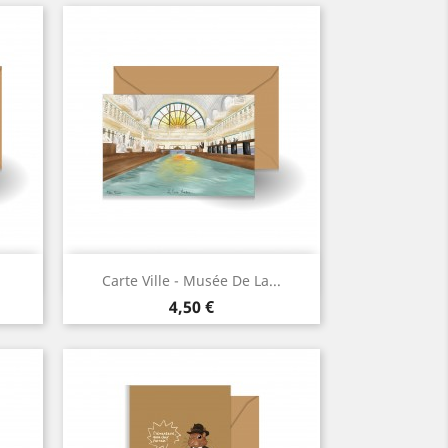
Aperçu rapide

Carte Ville - Musée De La...
Prix
4,50 €