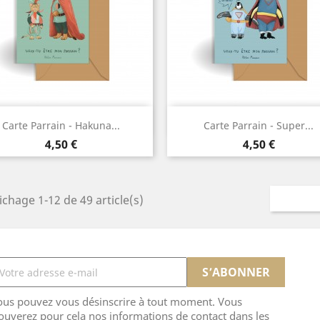
Aperçu rapide
Aperçu rapide


Carte Parrain - Hakuna...
Carte Parrain - Super...
Prix
Prix
4,50 €
4,50 €
ichage 1-12 de 49 article(s)
ous pouvez vous désinscrire à tout moment. Vous
ouverez pour cela nos informations de contact dans les