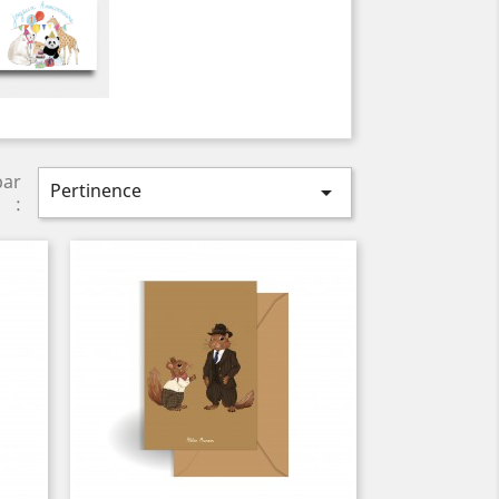
par
Pertinence

: