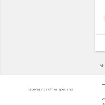
Aff
Recevez nos offres spéciales
V
tr