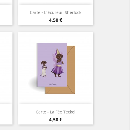
Aperçu rapide

Carte - L'Ecureuil Sherlock
Prix
4,50 €
Aperçu rapide

Carte - La Fée Teckel
Prix
4,50 €