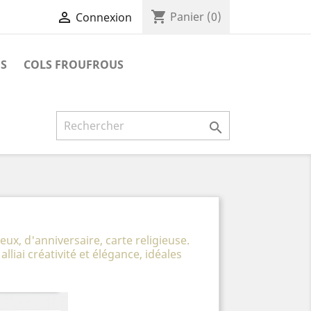
shopping_cart

Panier
(0)
Connexion
ES
COLS FROUFROUS

ux, d'anniversaire, carte religieuse.
liai créativité et élégance, idéales