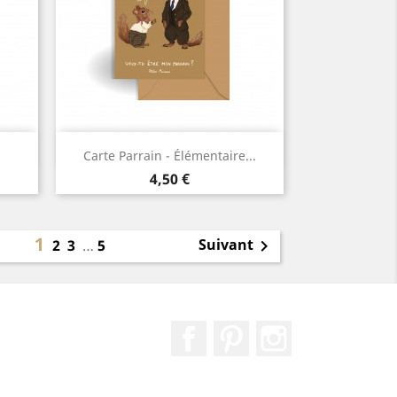
Aperçu rapide

Carte Parrain - Élémentaire...
Prix
4,50 €
1
Suivant
2
3
…
5

Facebook
Pinterest
Instagram